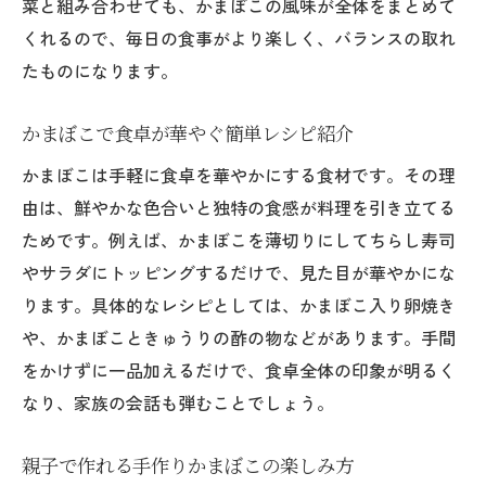
菜と組み合わせても、かまぼこの風味が全体をまとめて
伝統を活かしたかまぼこの新しい食べ方
くれるので、毎日の食事がより楽しく、バランスの取れ
かまぼこを美味しく味わうための組み合わせ
たものになります。
かまぼことわさび醤油の王道ペアリング
かまぼこで食卓が華やぐ簡単レシピ紹介
かまぼこと野菜を使ったおつまみレシピ
かまぼこと梅干しペーストの意外な相性
かまぼこは手軽に食卓を華やかにする食材です。その理
かまぼことご飯で手軽な一品を作る方法
由は、鮮やかな色合いと独特の食感が料理を引き立てる
ためです。例えば、かまぼこを薄切りにしてちらし寿司
かまぼこと旬の食材を合わせるコツ
やサラダにトッピングするだけで、見た目が華やかにな
安全で安心なかまぼこの選び方ガイド
ります。具体的なレシピとしては、かまぼこ入り卵焼き
かまぼこ選びで気をつけたい添加物の見分
や、かまぼこときゅうりの酢の物などがあります。手間
け方
をかけずに一品加えるだけで、食卓全体の印象が明るく
家族に安心なかまぼこを選ぶポイント
なり、家族の会話も弾むことでしょう。
かまぼこの成分表示を正しく読むコツ
健康を守るためのかまぼこ保存方法
親子で作れる手作りかまぼこの楽しみ方