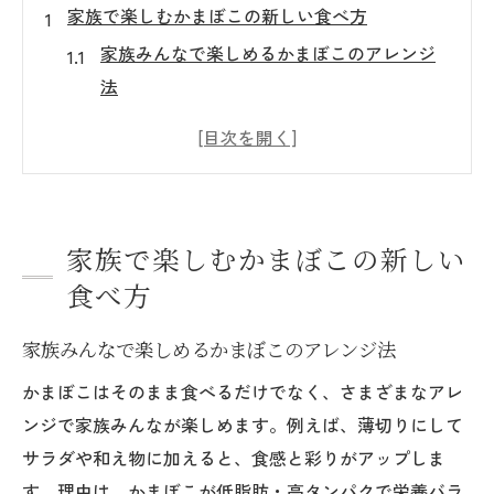
家族で楽しむかまぼこの新しい食べ方
家族みんなで楽しめるかまぼこのアレンジ
法
かまぼこを使った子どもも喜ぶ食卓アイデ
ア
かまぼこで食卓が華やぐ簡単レシピ紹介
親子で作れる手作りかまぼこの楽しみ方
家族で楽しむかまぼこの新しい
かまぼこを取り入れたお弁当のポイント
食べ方
健康志向にぴったりなかまぼこの魅力
かまぼこが健康に良い理由と栄養ポイント
家族みんなで楽しめるかまぼこのアレンジ法
健康を意識したかまぼこの選び方とコツ
かまぼこはそのまま食べるだけでなく、さまざまなアレ
かまぼこは低脂肪・高タンパクでヘルシー
ンジで家族みんなが楽しめます。例えば、薄切りにして
かまぼこを毎日食べるメリットと注意点
サラダや和え物に加えると、食感と彩りがアップしま
す。理由は、かまぼこが低脂肪・高タンパクで栄養バラ