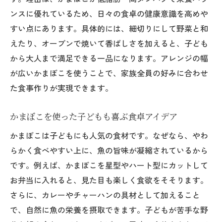
健康志向の方におすすめのかまぼこの食べ
ンスに優れているため、日々の食卓の健康意識を高めや
方
すい点にあります。具体的には、細切りにして野菜と和
かまぼこを毎日の食卓に取り入れるコツ
えたり、オーブンで焼いて香ばしさを加えると、子ども
かまぼこを使った手軽な朝食メニューの提
から大人まで満足できる一品になります。アレンジの幅
案
が広いかまぼこを使うことで、家族全員の好みに合わせ
毎日の食卓にかまぼこをプラスする方法
た食事作りが実現できます。
かまぼこを夕食で美味しく食べるコツ
かまぼこを活かした副菜のバリエーション
かまぼこを使った子どもも喜ぶ食卓アイデア
かまぼこの保存方法と鮮度を保つポイント
かまぼこは子どもにも人気の食材です。なぜなら、やわ
伝統と工夫で広がるかまぼこの楽しみ方
らかく食べやすい上に、魚の旨味が凝縮されているから
かまぼこの伝統製法と現代的なアレンジ
です。例えば、かまぼこを星型やハート型にカットして
お弁当に入れると、見た目も楽しく食欲をそそります。
地域に根付くかまぼこの歴史と魅力
さらに、カレーやチャーハンの具材として加えること
手作りかまぼこの体験で伝統を学ぶ方法
で、自然に魚の栄養を摂取できます。子どもが苦手な野
かまぼこ作りの職人技と工夫のポイント