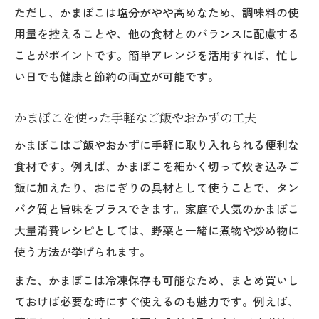
余ったかまぼこの上手な保存と再活用テク
ただし、かまぼこは塩分がやや高めなため、調味料の使
ニック
用量を控えることや、他の食材とのバランスに配慮する
かまぼこを使った冷蔵庫整理や節約レシピ
ことがポイントです。簡単アレンジを活用すれば、忙し
集
い日でも健康と節約の両立が可能です。
家族全員が満足するかまぼこ活用アイデア
かまぼこを使った手軽なご飯やおかずの工夫
人気のかまぼこ大量消費メニューの実例紹
介
かまぼこはご飯やおかずに手軽に取り入れられる便利な
おつまみにも嬉しいかまぼこ簡単レシピ集
食材です。例えば、かまぼこを細かく切って炊き込みご
飯に加えたり、おにぎりの具材として使うことで、タン
おつまみになるかまぼこアレンジアイデア
パク質と旨味をプラスできます。家庭で人気のかまぼこ
手軽で美味しいかまぼこおつまみレシピ特
大量消費レシピとしては、野菜と一緒に煮物や炒め物に
集
使う方法が挙げられます。
家飲みを彩るかまぼこ簡単アレンジ法
また、かまぼこは冷凍保存も可能なため、まとめ買いし
かまぼこを使った人気おつまみの作り方
ておけば必要な時にすぐ使えるのも魅力です。例えば、
かまぼこを活かしたお酒に合う副菜の提案