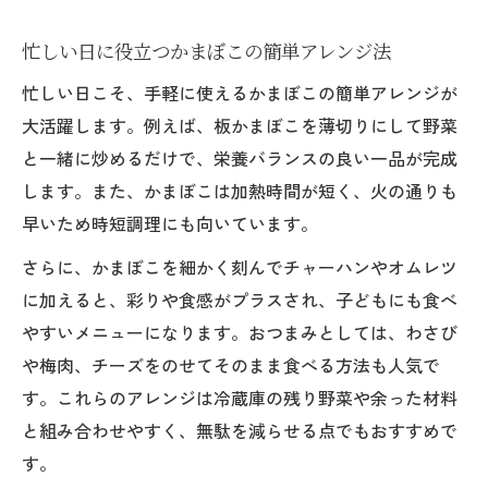
かまぼこを使った簡単おかずレシピを紹介
忙しい日に役立つかまぼこの簡単アレンジ法
栄養バランス意識したかまぼこの選び方
忙しい日こそ、手軽に使えるかまぼこの簡単アレンジが
かまぼこの原材料と栄養バランスをチェッ
大活躍します。例えば、板かまぼこを薄切りにして野菜
ク
と一緒に炒めるだけで、栄養バランスの良い一品が完成
子どもや高齢者にも安心なかまぼこ選びの
します。また、かまぼこは加熱時間が短く、火の通りも
工夫
早いため時短調理にも向いています。
タンパク質豊富なかまぼこで食事の質を高
さらに、かまぼこを細かく刻んでチャーハンやオムレツ
める
に加えると、彩りや食感がプラスされ、子どもにも食べ
添加物を避けたかまぼこの選択ポイント
やすいメニューになります。おつまみとしては、わさび
板かまぼこの種類と栄養面の違いを解説
や梅肉、チーズをのせてそのまま食べる方法も人気で
余りものも活かせるかまぼこの大量消費法
す。これらのアレンジは冷蔵庫の残り野菜や余った材料
かまぼこ大量消費レシピでコストを抑える
と組み合わせやすく、無駄を減らせる点でもおすすめで
方法
す。