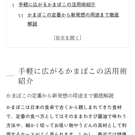
手軽に広がるかまぼこの活用術紹介
かまぼこの定番から新発想の用途まで徹底
解説
忙しい日に役立つかまぼこの簡単アレンジ
法
かまぼこを使った手軽なご飯やおかずの工
夫
手軽に広がるかまぼこの活用術
朝食や弁当でかまぼこが活きるシーン別活
紹介
用法
人気レシピを参考にしたかまぼこ活用のコ
かまぼこの定番から新発想の用途まで徹底解説
ツ
かまぼこは日本の食卓で古くから親しまれてきた食材
かまぼこを使う健康的な食卓の工夫
で、定番の食べ方としてはそのままわさび醤油で味わう
かまぼこの栄養と健康面を踏まえた使い方
方法や、細かく切ってお吸い物やうどんの具材として利
塩分や添加物が気になる方へのかまぼこ活
用するケースがよく見られます。しかし、最近では健康