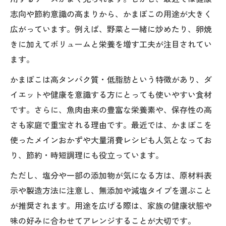
用術
志向や節約意識の高まりから、かまぼこの用途が大きく
かまぼこが体に悪いと言われる理由を正し
広がっています。例えば、野菜と一緒に炒めたり、卵焼
く知る
きに加えてボリュームと栄養を増す工夫が注目されてい
かまぼこを健康的な副菜として食卓に取り
ます。
入れる
かまぼこは高タンパク質・低脂肪という特徴があり、ダ
家族の健康を守るかまぼこ選びのポイント
イエットや健康を意識する方にとっても使いやすい食材
簡単アレンジで毎日楽しむかまぼこ
です。さらに、魚肉由来の豊富な栄養素や、保存性の高
さも家庭で重宝される理由です。最近では、かまぼこを
かまぼこそのままでも美味しい食べ方の提
使ったメインおかずや大量消費レシピも人気となってお
案
り、節約・時短調理にも役立っています。
人気一位のかまぼこレシピを簡単アレンジ
で実践
ただし、塩分や一部の添加物が気になる方は、原材料表
板かまぼこの活用で食卓が華やぐアイデア
示や製造方法に注意し、無添加や減塩タイプを選ぶこと
が推奨されます。用途を広げる際は、家族の健康状態や
お弁当や朝食にぴったりのかまぼこアレン
味の好みに合わせてアレンジすることが大切です。
ジ