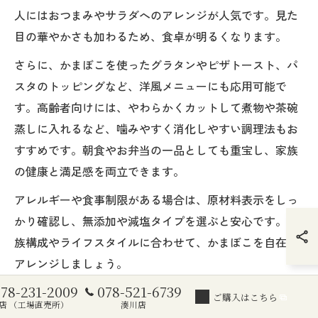
人にはおつまみやサラダへのアレンジが人気です。見た
目の華やかさも加わるため、食卓が明るくなります。
さらに、かまぼこを使ったグラタンやピザトースト、パ
スタのトッピングなど、洋風メニューにも応用可能で
す。高齢者向けには、やわらかくカットして煮物や茶碗
蒸しに入れるなど、噛みやすく消化しやすい調理法もお
すすめです。朝食やお弁当の一品としても重宝し、家族
の健康と満足感を両立できます。
アレルギーや食事制限がある場合は、原材料表示をしっ
かり確認し、無添加や減塩タイプを選ぶと安心です。家
族構成やライフスタイルに合わせて、かまぼこを自在に
アレンジしましょう。
078-231-2009
078-521-6739
ご購入はこちら
人気のかまぼこ大量消費メニューの実例紹介
店 （工場直売所）
湊川店