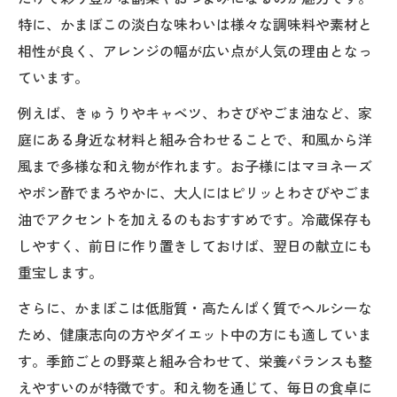
時短の味方！身近な野菜と合わせるかまぼ
特に、かまぼこの淡白な味わいは様々な調味料や素材と
こ和え物
相性が良く、アレンジの幅が広い点が人気の理由となっ
家庭の野菜と相性抜群のかまぼこ和え物ア
ています。
イデア
例えば、きゅうりやキャベツ、わさびやごま油など、家
かまぼこと残り野菜で作る満足副菜のポイ
庭にある身近な材料と組み合わせることで、和風から洋
ント
風まで多様な和え物が作れます。お子様にはマヨネーズ
時短で作れるかまぼこの万能副菜アイデア
やポン酢でまろやかに、大人にはピリッとわさびやごま
油でアクセントを加えるのもおすすめです。冷蔵保存も
かまぼこ和え物で叶える時短副菜の工夫と
しやすく、前日に作り置きしておけば、翌日の献立にも
は
重宝します。
忙しい日におすすめのかまぼこ和え物簡単
レシピ
さらに、かまぼこは低脂質・高たんぱく質でヘルシーな
冷蔵庫のかまぼこで即完成の副菜アイデア
ため、健康志向の方やダイエット中の方にも適していま
集
す。季節ごとの野菜と組み合わせて、栄養バランスも整
えやすいのが特徴です。和え物を通じて、毎日の食卓に
かまぼこ和え物が家族に喜ばれる理由と工