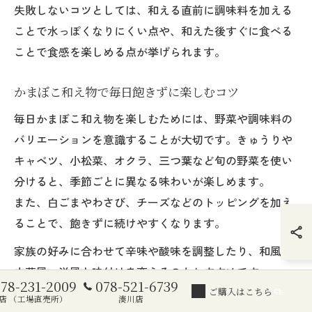
失敗しないコツとしては、和える直前に調味料を加える
ことで水っぽくなりにくい点や、和えた後すぐに食べる
ことで食感を楽しめる点が挙げられます。
かまぼこ和え物で毎日飽きずに楽しむコツ
毎日かまぼこ和え物を楽しむためには、野菜や調味料の
バリエーションを意識することが大切です。きゅうりや
キャベツ、小松菜、オクラ、三つ葉など旬の野菜を使い
分けると、季節ごとに異なる味わいが楽しめます。
また、白ごまやわさび、チーズなどのトッピングを加え
ることで、飽きずに続けやすくなります。
家族の好みに合わせて辛味や酸味を調整したり、和風・
中華風・洋風と味付けを変えるのもおすすめです。
078-231-2009
078-521-6739
例えば、「きゅうりとかまぼこの酢の物」や「キャベツ
ご購入はこちら
店 （工場直売所）
湊川店