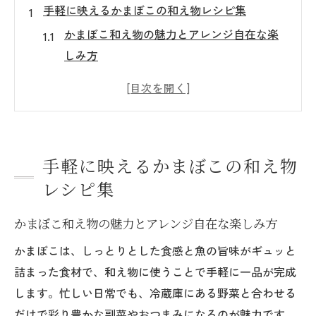
手軽に映えるかまぼこの和え物レシピ集
かまぼこ和え物の魅力とアレンジ自在な楽
しみ方
きゅうりやキャベツで彩るかまぼこ和え物
の基本
時短で作れるかまぼこ和え物のコツを伝授
かまぼこと身近な野菜で副菜を手軽に完成
手軽に映えるかまぼこの和え物
おしゃれな食卓に合うかまぼこ和え物の工
レシピ集
夫
余り野菜でかまぼこ和え物を楽しむコツ
かまぼこ和え物の魅力とアレンジ自在な楽しみ方
冷蔵庫の野菜とかまぼこで簡単和え物アレ
かまぼこは、しっとりとした食感と魚の旨味がギュッと
ンジ
詰まった食材で、和え物に使うことで手軽に一品が完成
かまぼこ和え物で余り野菜を無駄なく活用
します。忙しい日常でも、冷蔵庫にある野菜と合わせる
する方法
だけで彩り豊かな副菜やおつまみになるのが魅力です。