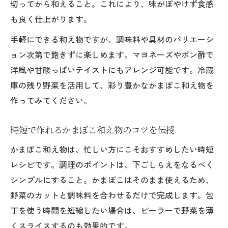
切ってから和えること。これにより、味がぼやけず食感
忙しい日も輝くかまぼこ和え物の極意
も良く仕上がります。
忙しい毎日に便利なかまぼこ和え物の活用
手軽にできる和え物ですが、調味料や具材のバリエーシ
術
ョン次第で飽きずに楽しめます。マヨネーズやポン酢で
時短と栄養バランスを両立するかまぼこ和
洋風や甘酸っぱいテイストにもアレンジ可能です。冷蔵
え物
庫の残り野菜を活用して、彩り豊かなかまぼこ和え物を
かまぼこ和え物で家族の食卓を華やかに演
作ってみてください。
出
手間なく作れるかまぼこ和え物のポイント
時短で作れるかまぼこ和え物のコツを伝授
紹介
かまぼこ和え物は、忙しい方にこそおすすめしたい時短
かまぼこ和え物で毎日飽きずに楽しむコツ
レシピです。調理のポイントは、下ごしらえをなるべく
きゅうりと合わせる絶品かまぼこ和え物
シンプルにすること。かまぼこはそのまま使えるため、
野菜のカットと調味料を合わせるだけで完成します。包
きゅうりと相性抜群のかまぼこ和え物レシ
丁を使う時間を短縮したい場合は、ピーラーで野菜を薄
ピ
くスライスするのも効果的です。