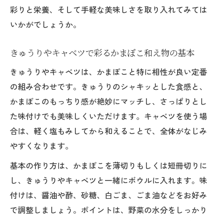
彩りと栄養、そして手軽な美味しさを取り入れてみては
夫
いかがでしょうか。
和え物でかまぼこを使い切る時短テクニッ
ク
きゅうりやキャベツで彩るかまぼこ和え物の基本
おつまみにぴったりのかまぼこ和え物術
きゅうりやキャベツは、かまぼこと特に相性が良い定番
かまぼこ和え物で手軽に作るおつまみの極
の組み合わせです。きゅうりのシャキッとした食感と、
意
かまぼこのもっちり感が絶妙にマッチし、さっぱりとし
ビールや日本酒に合うかまぼこ和え物の魅
た味付けでも美味しくいただけます。キャベツを使う場
力
合は、軽く塩もみしてから和えることで、全体がなじみ
わさびやチーズでかまぼこ和え物のおつま
やすくなります。
み力アップ
基本の作り方は、かまぼこを薄切りもしくは短冊切りに
ごま油香るかまぼこ和え物で晩酌タイムを
し、きゅうりやキャベツと一緒にボウルに入れます。味
充実
付けは、醤油や酢、砂糖、白ごま、ごま油などをお好み
おつまみ向けかまぼこ和え物の簡単アレン
で調整しましょう。ポイントは、野菜の水分をしっかり
ジ法