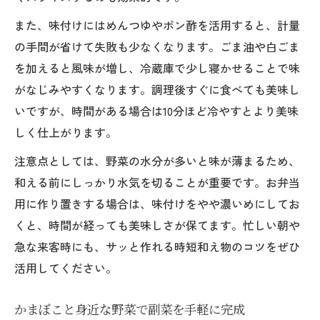
ポン酢やマヨネーズで楽しむきゅうりとか
まぼこ
また、味付けにはめんつゆやポン酢を活用すると、計量
きゅうりで爽やかさ引き立つかまぼこ和え
の手間が省けて失敗も少なくなります。ごま油や白ごま
物
を加えると風味が増し、冷蔵庫で少し寝かせることで味
がなじみやすくなります。調理後すぐに食べても美味し
かまぼこ和え物にきゅうりを加えるコツと
いですが、時間がある場合は10分ほど冷やすとより美味
効果
しく仕上がります。
きゅうり×かまぼこで簡単おつまみアレン
ジ
注意点としては、野菜の水分が多いと味が薄まるため、
和える前にしっかり水気を切ることが重要です。お弁当
用に作り置きする場合は、味付けをやや濃いめにしてお
くと、時間が経っても美味しさが保てます。忙しい朝や
急な来客時にも、サッと作れる時短和え物のコツをぜひ
活用してください。
かまぼこと身近な野菜で副菜を手軽に完成