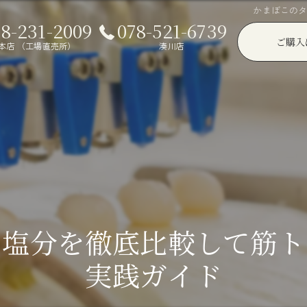
かまぼこの
78-231-2009
078-521-6739
ご購入
本店 （工場直売所）
湊川店
と塩分を徹底比較して筋ト
実践ガイド