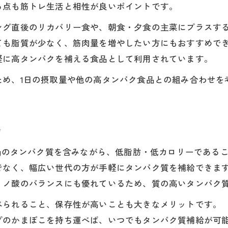
る点も筋トレ生活と相性が良いポイントです。
かまぼこの塩分量と健康的な摂取ポイント
ング直後のリカバリー食や、朝食・夕食の主菜にプラスす
塩分控えめ食事にかまぼこが選ばれる理由
ても脂質が少なく、筋肉量を増やしたい方にもおすすめで
かまぼこで簡単に塩分コントロールを実現
軽に高タンパクを補える食品として利用されています。
高タンパクで塩分も抑えたかまぼこの魅力
ため、1日の摂取量や他の高タンパク食品との組み合わせを
日々の食事でかまぼこを活用するコツ
力
3gのタンパク質を含みながら、低脂肪・低カロリーである
でなく、幅広い世代の方が手軽にタンパク質を補給できま
ミノ酸のバランスにも優れているため、質の高いタンパク
べられること、保存性が高いことも大きなメリットです。
プのかまぼこを持ち運べば、いつでもタンパク質補給が可