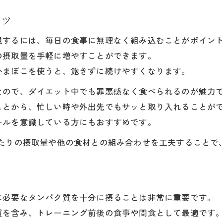
ダイエットに最適なかまぼこの活用法とは
コツ
ダイエット中にかまぼこを選ぶべき理由
現するには、毎日の食事に無理なく組み込むことがポイン
かまぼこで摂るタンパク質の効果的な方法
の摂取量を手軽に増やすことができます。
かまぼこの塩分を抑えた食べ方アレンジ
かまぼこを使うと、飽きずに続けやすくなります。
低カロリーなかまぼこの活用アイデア集
なので、ダイエット中でも罪悪感なく食べられるのが魅力
ダイエットレシピにかまぼこを加えるコツ
ことから、忙しい時や外出先でもサッと取り入れることが
かまぼことちくわのタンパク質を徹底比較
ールを意識している方にもおすすめです。
かまぼこvsちくわのタンパク質量を解説
あたりの摂取量や他の食材との組み合わせを工夫することで
かまぼことちくわの栄養価の違いを比較
筋トレ向きはかまぼこかちくわか分析
かまぼこ・ちくわの塩分と健康への影響
に必要なタンパク質を十分に摂ることは非常に重要です。
たんぱく質補給に最適なかまぼこの選び方
質を含み、トレーニング前後の食事や間食として最適です
塩分控えめ食材を選ぶならかまぼこが有効