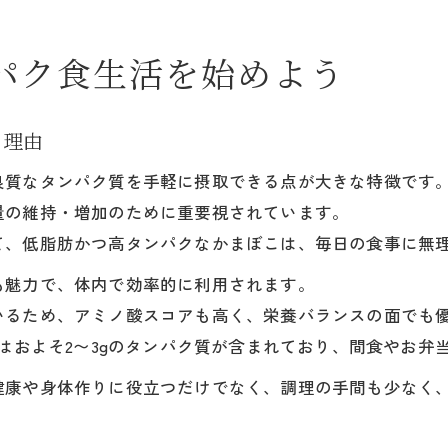
塩分バランス重視のかまぼこ活用法
筋トレ時に注目したいかまぼこの栄養価
パク食生活を始めよう
筋トレに役立つかまぼこの栄養素を分析
かまぼこのタンパク質が筋肉維持を支える
る理由
かまぼこと一緒に摂りたい栄養バランス
良質なタンパク質を手軽に摂取できる点が大きな特徴です
筋トレ後の回復に最適なかまぼこの理由
量の維持・増加のために重要視されています。
かまぼこで手軽にタンパク質を摂るコツ
て、低脂肪かつ高タンパクなかまぼこは、毎日の食事に無
低脂肪・高タンパクの理由をかまぼこで解説
も魅力で、体内で効率的に利用されます。
かまぼこが低脂肪・高タンパクな訳とは
いるため、アミノ酸スコアも高く、栄養バランスの面でも
魚肉由来のかまぼこタンパク質の特徴
にはおよそ2〜3gのタンパク質が含まれており、間食やお弁
かまぼこがダイエットに向く理由を解明
健康や身体作りに役立つだけでなく、調理の手間も少なく
低脂質で高タンパクなかまぼこの秘密
かまぼこなら低カロリーでも満足感十分