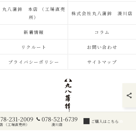
丸八蒲鉾 本店 （工場直売
株式会社丸八蒲鉾 湊川店
所）
新着情報
コラム
リクルート
お問い合わせ
プライバシーポリシー
サイトマップ
078-231-2009
078-521-6739
ご購入はこちら
© 2026 通販のかまぼこなら株式会社丸八蒲鉾 ALL RIGHTS RESERVED.
店 （工場直売所）
湊川店